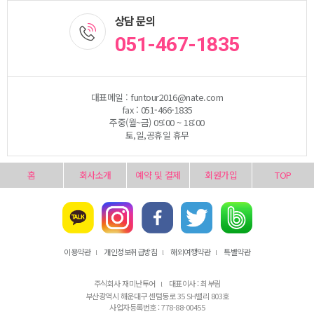
상담 문의
051-467-1835
대표메일 : funtour2016@nate.com
fax : 051-466-1835
주중(월~금) 09:00 ~ 18:00
토,일,공휴일 휴무
홈
회사소개
예약 및 결제
회원가입
TOP
이용약관
개인정보취급방침
해외여행약관
특별약관
l
l
l
주식회사 재미난투어
대표이사 : 최부림
l
부산광역시 해운대구 센텀동로 35 SH밸리 803호
사업자등록번호 : 778-88-00455