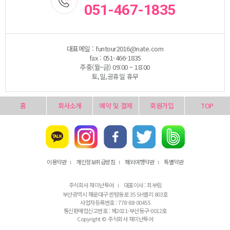
051-467-1835
대표메일 : funtour2016@nate.com
fax : 051-466-1835
주중(월~금) 09:00 ~ 18:00
토,일,공휴일 휴무
홈
회사소개
예약 및 결제
회원가입
TOP
이용약관
개인정보취급방침
해외여행약관
특별약관
l
l
l
주식회사 재미난투어
대표이사 : 최부림
l
부산광역시 해운대구 센텀동로 35 SH밸리 803호
사업자등록번호 : 778-88-00455
통신판매업신고번호 : 제2021-부산동구-0012호
Copyright © 주식회사 재미난투어