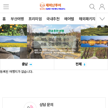
홈
부산여행
프리미엄
국내추천
에어텔
해외패키지
B2B
충남
전체
등록된 여행지가 없습니다.
상담 문의