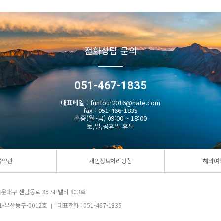
전화상담 문의
051-467-1835
대표메일 : funtour2016@nate.com
fax : 051-466-1835
주중(월~금) 09:00 ~ 18:00
토,일,공휴일 휴무
용약관
개인정보처리방침
해외여
운대구 센텀동로 35 SH밸리 803호
1-부산동구-0012호
대표전화 : 051-467-1835
|