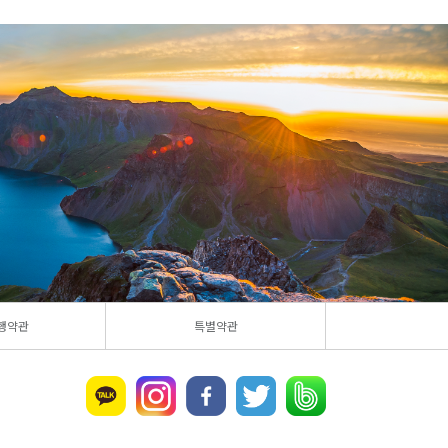
Burmese
Mongolian
행약관
특별약관