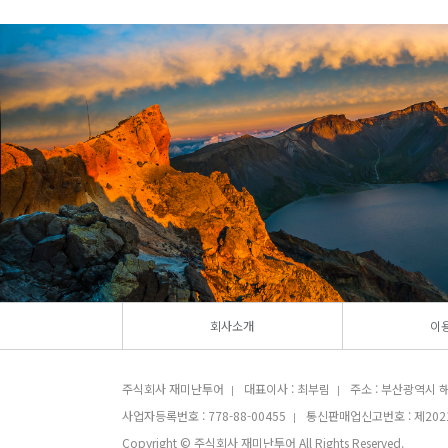
회사소개
이
주식회사 재미난투어
대표이사 : 최부림
주소 : 부산광역시 해
|
|
사업자등록번호 : 778-88-00455
통신판매업신고번호 : 제202
|
Copyright © 주식회사 재미난투어 All Rights Reserved.