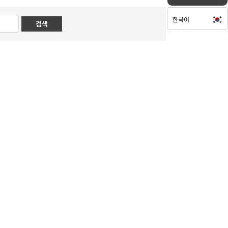
한국어
한국어
English
日本語
中文(简体)
中文(繁體)
Russian
French
Vietnamese
Thai
Arabic
Filipino